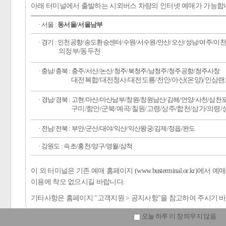
아래 터미널에서 출발하는 시외버스 차량의 인터넷 예매가 가능합
· 서울 :
동서울/서울남부
· 경기 : 인천공항/송도환승센터/수원/서수원/안산/오산/성남/여주/이
의정부/동두천
· 충남/충북 : 충주/서산/논산/청주/북청주/남청주/청주공항/청주사창
대전복합/대전청사/대전도룡/천안/아산(온양)/인삼랜
· 경남/경북 : 고현/마산/마산남부/창원/창원남산/김해/언양/사천/삼천
구미/함안/군북/예곡/칠원/고령/상주/합천/삼가/의령/
· 전남/전북 : 부안/군산/대야/익산/익산왕궁/김제/정읍/완도
· 강원도 : 속초/홍천/양구/영월/삼척
이 외 터미널은 기존 예매 홈페이지
(www.busterminal.or.kr)
에서 예
이용에 착오 없으시길 바랍니다.
기타사항은 홈페이지 "고객지원 > 공지사항"을 참고하여 주시기 바
오늘 하루 이 창 띄우지 않음